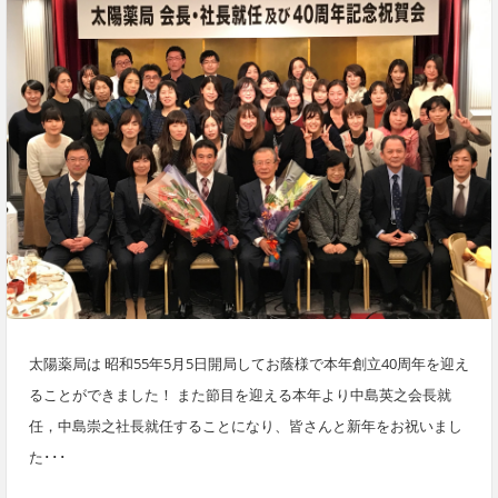
太陽薬局は 昭和55年5月5日開局してお蔭様で本年創立40周年を迎え
ることができました！ また節目を迎える本年より中島英之会長就
任，中島崇之社長就任することになり、皆さんと新年をお祝いまし
た･･･