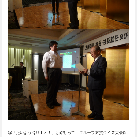
⑤「たいようＱＵＩＺ！」と銘打って、グループ対抗クイズ大会(5