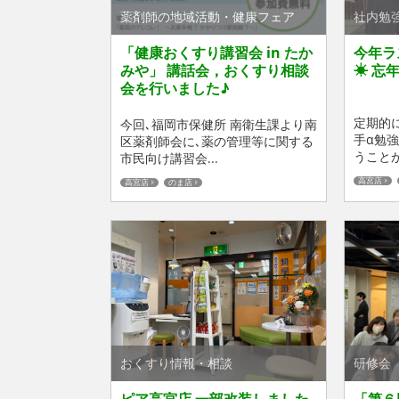
薬剤師の地域活動・健康フェア
社内勉
「健康おくすり講習会 in たか
今年ラ
みや」 講話会，おくすり相談
☀ 忘
会を行いました♪
定期的
今回､福岡市保健所 南衛生課より南
手α勉
区薬剤師会に､薬の管理等に関する
うことが
市民向け講習会...
高宮店
高宮店
のま店
おくすり情報・相談
研修会