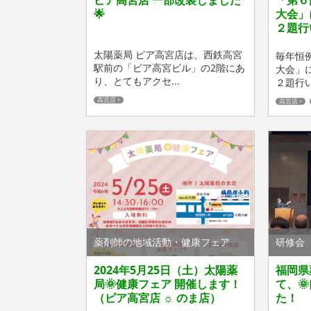
ピア高宮店 一部改装しました
「第６
🌟
大会」
２題行
太陽薬局 ピア高宮店は、西鉄高宮
毎年恒
駅前の「ピア高宮ビル」の2階にあ
大会」
り、とてもアクセ...
２題行い
高宮店
高宮店
薬剤師の地域活動・健康フェア
研修会
2024年5月25日（土）太陽薬
福岡県
局🌞健康フェア 開催します！
て、
（ピア高宮店 ☼ のま店）
た！