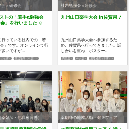
強会☼研修会
社内勉強会☼研修会
ストの「若手α勉強会
九州山口薬学大会 in佐賀県 ♪
年会」を行いました ☺
に行っている社内での「若
九州山口薬学大会へ参加するた
強会」です。オンラインで行
め、佐賀県へ行ってきました。話
多いですが...
し合いを重ね、ポスター...
のま店
渡辺通店（本店）
高宮店
のま店
渡辺通店（本店）
（薬剤師・他職種連携）
薬剤師の地域活動・健康フェア