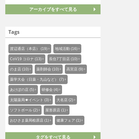
アーカイブをすべて見る
Tags
渡辺通店（本店） (19)
地域活動 (16)
CoV19 コロナ (13)
長住7丁目店 (10)
のま店 (10)
薬剤師会 (10)
高宮店 (9)
薬学大会（日薬・九山など） (7)
あけぼの店 (5)
研修会 (4)
太陽薬局☀イベント (3)
大名店 (2)
ソフトボール (2)
屋形原店 (1)
おひさま薬局桧原店 (1)
健康フェア (1)
タグをすべて見る