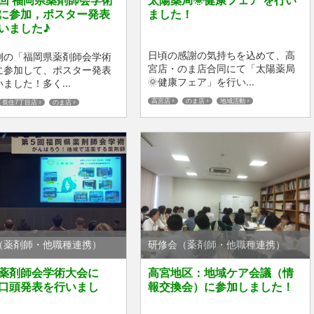
回 福岡県薬剤師会学術
太陽薬局🌞健康フェア を行い
に参加，ポスター発表
ました！
いました♪
日頃の感謝の気持ちを込めて、高
例の「福岡県薬剤師会学術
宮店・のま店合同にて「太陽薬局
に参加して、ポスター発表
🌞健康フェア」を行い...
ました！多く...
高宮店
のま店
地域活動
長住7丁目店
のま店
（薬剤師・他職種連携）
研修会（薬剤師・他職種連携）
薬剤師会学術大会に
高宮地区：地域ケア会議（情
口頭発表を行いまし
報交換会）に参加しました！