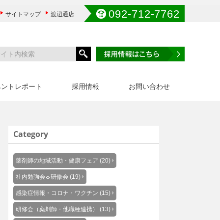
092-712-7762
サイトマップ
渡辺通店
ベントレポート
採用情報
お問い合わせ
Category
薬剤師の地域活動・健康フェア (20)
社内勉強会☼研修会 (19)
感染症情報・コロナ・ワクチン (15)
研修会（薬剤師・他職種連携） (13)