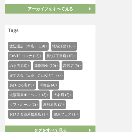
アーカイブをすべて見る
Tags
渡辺通店（本店） (19)
地域活動 (16)
CoV19 コロナ (13)
長住7丁目店 (10)
のま店 (10)
薬剤師会 (10)
高宮店 (9)
薬学大会（日薬・九山など） (7)
あけぼの店 (5)
研修会 (4)
太陽薬局☀イベント (3)
大名店 (2)
ソフトボール (2)
屋形原店 (1)
おひさま薬局桧原店 (1)
健康フェア (1)
タグをすべて見る