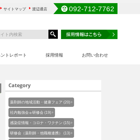
092-712-7762
サイトマップ
渡辺通店
ベントレポート
採用情報
お問い合わせ
Category
薬剤師の地域活動・健康フェア (20)
社内勉強会☼研修会 (19)
感染症情報・コロナ・ワクチン (15)
研修会（薬剤師・他職種連携） (13)