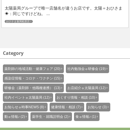
太陽薬局グループで唯一店舗名が違うお店です。太陽＝おひさま
☀：同じですけどね。 ...
おひさま薬局桧原店
Category
薬剤師の地域活動・健康フェア (20)
社内勉強会☼研修会 (19)
感染症情報・コロナ・ワクチン (15)
研修会（薬剤師・他職種連携） (13)
お店紹介☼太陽薬局 (12)
社内イベント☼太陽薬局 (12)
おくすり情報・相談 (10)
お知らせ☼時事NEWS (8)
健康情報・相談 (7)
お知らせ (3)
動☼情報♪ (2)
薬学生・就職説明会 (2)
食☼情報♪ (1)