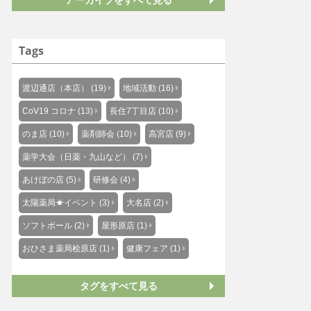
Tags
渡辺通店（本店） (19)
地域活動 (16)
CoV19 コロナ (13)
長住7丁目店 (10)
のま店 (10)
薬剤師会 (10)
高宮店 (9)
薬学大会（日薬・九山など） (7)
あけぼの店 (5)
研修会 (4)
太陽薬局☀イベント (3)
大名店 (2)
ソフトボール (2)
屋形原店 (1)
おひさま薬局桧原店 (1)
健康フェア (1)
タグをすべて見る