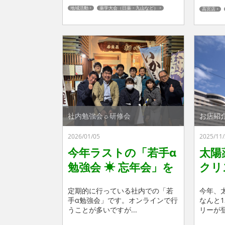
地域活動
薬学大会（日薬・九山など）
高宮店
社内勉強会☼研修会
お店紹
2026/01/05
2025/11/
今年ラストの「若手α
太陽
勉強会 ☀ 忘年会」を
クリ
行いました ☺
登場
定期的に行っている社内での「若
今年、
手α勉強会」です。オンラインで行
なんと
うことが多いですが...
リーが登