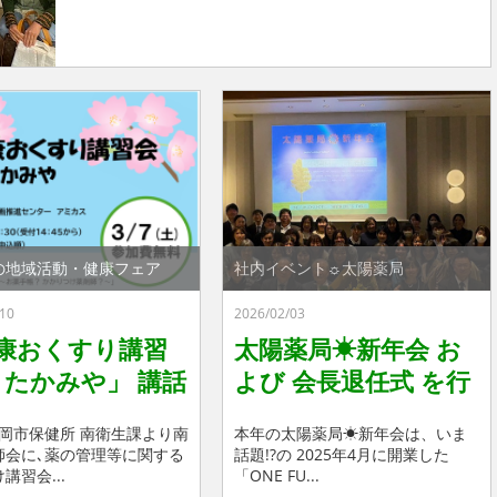
の地域活動・健康フェア
社内イベント☼太陽薬局
10
2026/02/03
康おくすり講習
太陽薬局☀新年会 お
n たかみや」 講話
よび 会長退任式 を行
おくすり相談会
いました🍾
福岡市保健所 南衛生課より南
本年の太陽薬局☀新年会は、いま
いました♪
師会に､薬の管理等に関する
話題!?の 2025年4月に開業した
講習会...
「ONE FU...