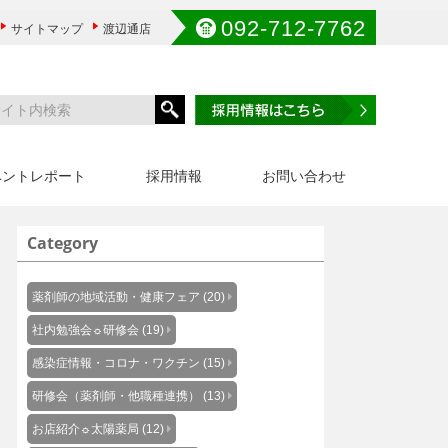
092-712-7762
サイトマップ
渡辺通店
ベントレポート
採用情報
お問い合わせ
Category
薬剤師の地域活動・健康フェア (20)
社内勉強会☼研修会 (19)
感染症情報・コロナ・ワクチン (15)
研修会（薬剤師・他職種連携） (13)
お店紹介☼太陽薬局 (12)