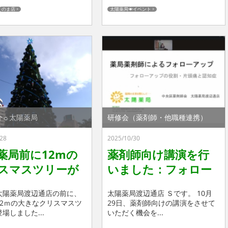
のま店
太陽薬局☀イベント
介☼太陽薬局
研修会（薬剤師・他職種連携）
28
2025/10/30
薬局前に12mの
薬剤師向け講演を行
スマスツリーが
いました：フォロー
しました！
アップの重要性
太陽薬局渡辺通店の前に、
太陽薬局渡辺通店 Ｓです。 10月
12ｍの大きなクリスマスツ
29日、薬剤師向けの講演をさせて
場しました...
いただく機会を...