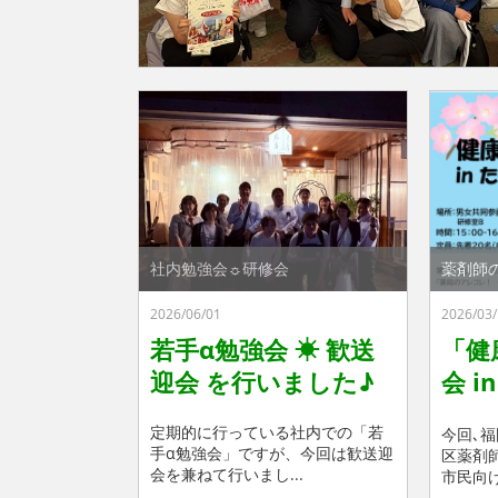
社内勉強会☼研修会
薬剤師
2026/06/01
2026/03/
若手α勉強会 ☀ 歓送
「健
迎会 を行いました♪
会 i
会，
定期的に行っている社内での「若
今回､
を行
手α勉強会」ですが、今回は歓送迎
区薬剤
会を兼ねて行いまし...
市民向け