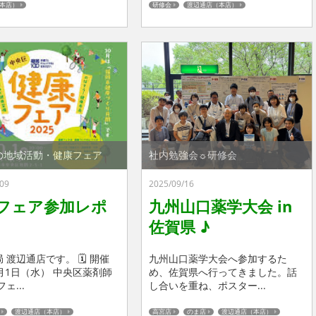
本店）
研修会
渡辺通店（本店）
の地域活動・健康フェア
社内勉強会☼研修会
09
2025/09/16
フェア参加レポ
九州山口薬学大会 in
佐賀県 ♪
 渡辺通店です。 🗓 開催
九州山口薬学大会へ参加するた
月1日（水） 中央区薬剤師
め、佐賀県へ行ってきました。話
ェ...
し合いを重ね、ポスター...
渡辺通店（本店）
高宮店
のま店
渡辺通店（本店）