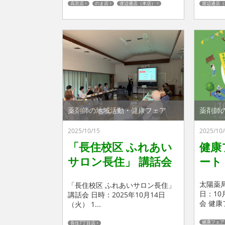
高宮店
のま店
渡辺通店（本店）
渡辺通店（
薬剤師の地域活動・健康フェア
薬剤師
2025/10/15
2025/10/
「長住校区 ふれあい
健康
サロン長住」 講話会
ート
を行いました♬
太陽薬局
「長住校区 ふれあいサロン長住」
日：10
講話会 日時：2025年10月14日
会 健康フ
（火） 1...
健康フェア
長住7丁目店