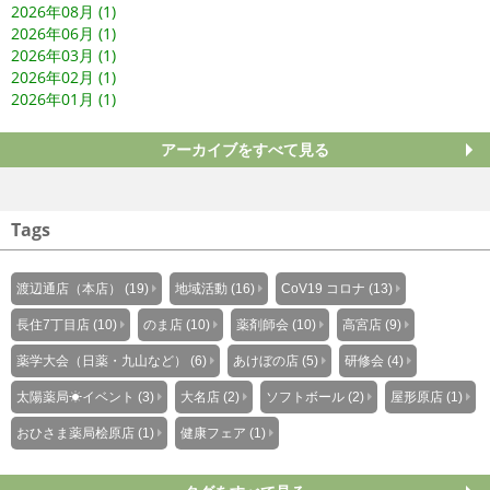
2026年08月 (1)
2026年06月 (1)
2026年03月 (1)
2026年02月 (1)
2026年01月 (1)
アーカイブをすべて見る
Tags
渡辺通店（本店） (19)
地域活動 (16)
CoV19 コロナ (13)
長住7丁目店 (10)
のま店 (10)
薬剤師会 (10)
高宮店 (9)
薬学大会（日薬・九山など） (6)
あけぼの店 (5)
研修会 (4)
太陽薬局☀イベント (3)
大名店 (2)
ソフトボール (2)
屋形原店 (1)
おひさま薬局桧原店 (1)
健康フェア (1)