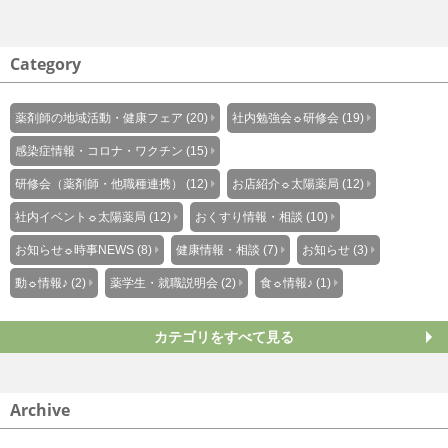
Category
薬剤師の地域活動・健康フェア (20)
社内勉強会☼研修会 (19)
感染症情報・コロナ・ワクチン (15)
研修会（薬剤師・他職種連携） (12)
お店紹介☼太陽薬局 (12)
社内イベント☼太陽薬局 (12)
おくすり情報・相談 (10)
お知らせ☼時事NEWS (8)
健康情報・相談 (7)
お知らせ (3)
動☼情報♪ (2)
薬学生・就職説明会 (2)
食☼情報♪ (1)
カテゴリをすべて見る
Archive