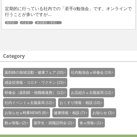
定期的に行っている社内での「若手α勉強会」です。オンラインで
行うことが多いですが...
高宮店
のま店
渡辺通店（本店）
Category
薬剤師の地域活動・健康フェア (20)
社内勉強会☼研修会 (19)
感染症情報・コロナ・ワクチン (15)
研修会（薬剤師・他職種連携） (12)
お店紹介☼太陽薬局 (12)
社内イベント☼太陽薬局 (12)
おくすり情報・相談 (10)
お知らせ☼時事NEWS (8)
健康情報・相談 (7)
お知らせ (3)
動☼情報♪ (2)
薬学生・就職説明会 (2)
食☼情報♪ (1)