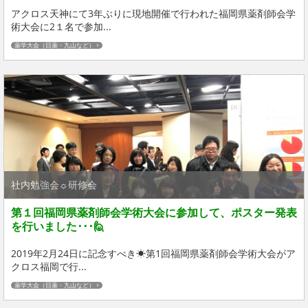
アクロス天神にて3年ぶりに現地開催で行われた福岡県薬剤師会学
術大会に2１名で参加...
薬学大会（日薬・九山など）
社内勉強会☼研修会
第１回福岡県薬剤師会学術大会に参加して、ポスター発表
を行いました･･･🙋
2019年2月24日に記念すべき☀第1回福岡県薬剤師会学術大会がア
クロス福岡で行...
薬学大会（日薬・九山など）