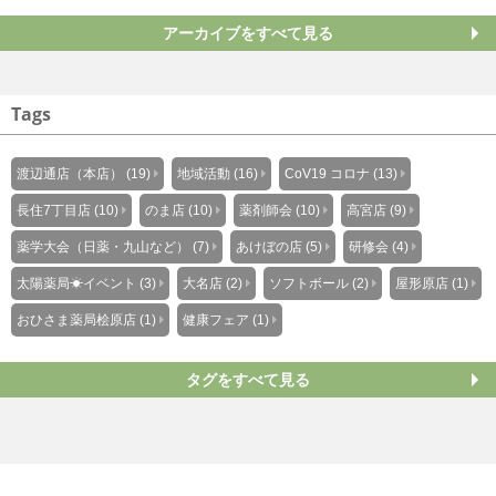
アーカイブをすべて見る
Tags
渡辺通店（本店） (19)
地域活動 (16)
CoV19 コロナ (13)
長住7丁目店 (10)
のま店 (10)
薬剤師会 (10)
高宮店 (9)
薬学大会（日薬・九山など） (7)
あけぼの店 (5)
研修会 (4)
太陽薬局☀イベント (3)
大名店 (2)
ソフトボール (2)
屋形原店 (1)
おひさま薬局桧原店 (1)
健康フェア (1)
タグをすべて見る