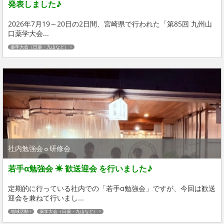
発表しました♪
2026年7月19～20日の2日間、宮崎県で行われた「第85回 九州山
口薬学大会...
薬学大会（日薬・九山など）
社内勉強会☼研修会
若手α勉強会 ☀ 歓送迎会 を行いました♪
定期的に行っている社内での「若手α勉強会」ですが、今回は歓送
迎会を兼ねて行いまし...
地域活動
薬学大会（日薬・九山など）