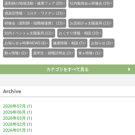
薬剤師の地域活動・健康フェア (20)
社内勉強会☼研修会 (19)
感染症情報・コロナ・ワクチン (15)
研修会（薬剤師・他職種連携） (13)
お店紹介☼太陽薬局 (12)
社内イベント☼太陽薬局 (12)
おくすり情報・相談 (10)
お知らせ☼時事NEWS (8)
健康情報・相談 (7)
お知らせ (3)
動☼情報♪ (2)
薬学生・就職説明会 (2)
食☼情報♪ (1)
カテゴリをすべて見る
Archive
2026年07月 (1)
2026年06月 (1)
2026年03月 (1)
2026年02月 (1)
2026年01月 (1)