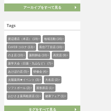
アーカイブをすべて見る
Tags
渡辺通店（本店） (19)
地域活動 (16)
CoV19 コロナ (13)
長住7丁目店 (10)
のま店 (10)
薬剤師会 (10)
高宮店 (9)
薬学大会（日薬・九山など） (7)
あけぼの店 (5)
研修会 (4)
太陽薬局☀イベント (3)
大名店 (2)
ソフトボール (2)
屋形原店 (1)
おひさま薬局桧原店 (1)
健康フェア (1)
タグをすべて見る