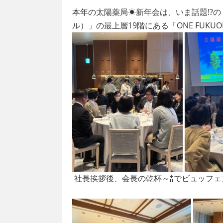
本年の太陽薬局☀新年会
は、
いま話題!?の
ル）」の最上層19階にある「ONE FUKUO
社長挨拶後、会長の乾杯～🍾でビュッフェ