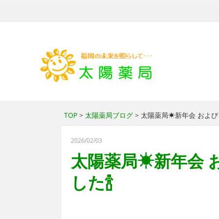
TOP
>
太陽薬局ブログ
> 太陽薬局☀新年会 および
2026/02/03
太陽薬局☀新年会 
した🍾