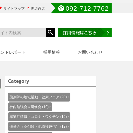
092-712-7762
サイトマップ
渡辺通店
ベントレポート
採用情報
お問い合わせ
Category
薬剤師の地域活動・健康フェア (20)
社内勉強会☼研修会 (19)
感染症情報・コロナ・ワクチン (15)
研修会（薬剤師・他職種連携） (12)