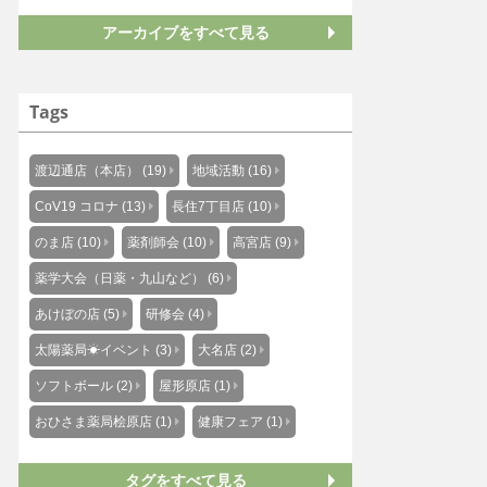
アーカイブをすべて見る
Tags
渡辺通店（本店） (19)
地域活動 (16)
CoV19 コロナ (13)
長住7丁目店 (10)
のま店 (10)
薬剤師会 (10)
高宮店 (9)
薬学大会（日薬・九山など） (6)
あけぼの店 (5)
研修会 (4)
太陽薬局☀イベント (3)
大名店 (2)
ソフトボール (2)
屋形原店 (1)
おひさま薬局桧原店 (1)
健康フェア (1)
タグをすべて見る