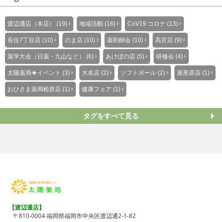
渡辺通店（本店） (19)
地域活動 (16)
CoV19 コロナ (13)
長住7丁目店 (10)
のま店 (10)
薬剤師会 (10)
高宮店 (9)
薬学大会（日薬・九山など） (6)
あけぼの店 (5)
研修会 (4)
太陽薬局☀イベント (3)
大名店 (2)
ソフトボール (2)
屋形原店 (1)
おひさま薬局桧原店 (1)
健康フェア (1)
タグをすべて見る
【渡辺通店】
〒810-0004 福岡県福岡市中央区渡辺通2-1-82