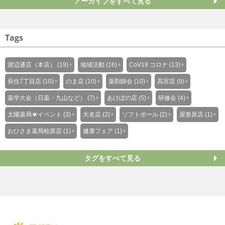
アーカイブをすべて見る
Tags
渡辺通店（本店） (19)
地域活動 (16)
CoV19 コロナ (13)
長住7丁目店 (10)
のま店 (10)
薬剤師会 (10)
高宮店 (9)
薬学大会（日薬・九山など） (7)
あけぼの店 (5)
研修会 (4)
太陽薬局☀イベント (3)
大名店 (2)
ソフトボール (2)
屋形原店 (1)
おひさま薬局桧原店 (1)
健康フェア (1)
タグをすべて見る