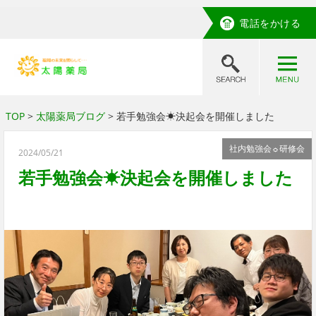
電話をかける
TOP
>
太陽薬局ブログ
> 若手勉強会☀決起会を開催しました
社内勉強会☼研修会
2024/05/21
若手勉強会☀決起会を開催しました