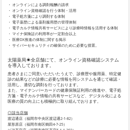
・ オンラインによる調剤報酬の請求
・ オンライン資格確認を行う体制・活用
・ 電子処方箋により調剤する体制
・ 電子薬歴による薬剤服用歴の管理体制
・ 電子カルテ情報共有サービスにより診療時情報を活用する体制
・ マイナ保険証の利用率が一定割合以上
・ 医療DX推進の体制に関する掲示
・ サイバーセキュリティの確保のために必要な措置。
太陽薬局☀全店舗にて、オンライン資格確認システム
を導入しております。
患者さまにご同意いただいたうえで、診療歴や服用薬、特定健
診の結果などの診療に必要な情報を同システムを通じて確認・
活用し、適切な調剤を行っております。
また、マイナンバーカードの健康保険証利用の推進や、電子処
方箋・電子カルテ情報の共有サービスなど、デジタル化による
医療の質の向上にも積極的に取り組んでおります。
◎該当店舗
渡辺通店（福岡市中央区渡辺通2-1-82）
屋形原店（福岡市南区鶴田4-7-25）