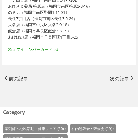
ピア高宮店（福岡市南区高宮5-1-1-202）
おひさま薬局 桧原店（福岡市南区桧原3-8-16）
のま店（福岡市南区野間1-11-31）
長住7丁目店（福岡市南区長住7-5-24）
大名店（福岡市中央区大名2-9-18）
飯倉店（福岡市早良区飯倉3-31-9）
あけぼの店（福岡市早良区曙1丁目5-25）
25.5.マイナンバーカード.pdf
前の記事
次の記事
Category
薬剤師の地域活動・健康フェア (20)
社内勉強会☼研修会 (19)