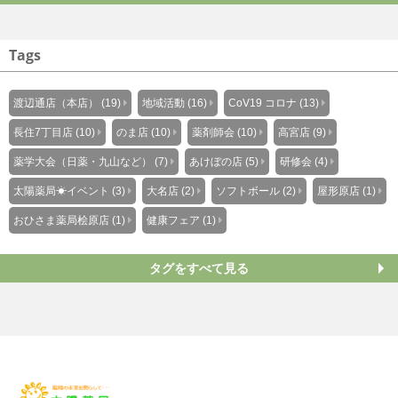
Tags
渡辺通店（本店） (19)
地域活動 (16)
CoV19 コロナ (13)
長住7丁目店 (10)
のま店 (10)
薬剤師会 (10)
高宮店 (9)
薬学大会（日薬・九山など） (7)
あけぼの店 (5)
研修会 (4)
太陽薬局☀イベント (3)
大名店 (2)
ソフトボール (2)
屋形原店 (1)
おひさま薬局桧原店 (1)
健康フェア (1)
タグをすべて見る