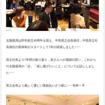
太陽薬局は昨年創立40周年を迎え、中島英之会長就任，中島崇之社
長就任の新体制がスタートして1年が経過しました･･･
崇之社長より1年間の振り返り，皆さんへの感謝の思い，これから
の太陽薬局の「志」「成し遂げたいこと」についてお話ししまし
た･･･
英之会長より厳しく優しい激励あいさつ後に･･･ 乾杯～🥂