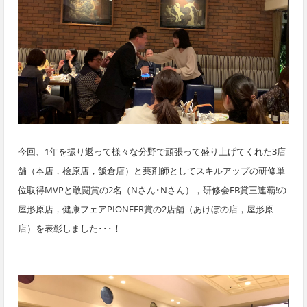
今回、1年を振り返って様々な
分野で頑張って盛り上げてくれた
3店
舗（
本店，
桧原店，飯倉店）と
薬剤師としてスキルアップの研修単
位取得MVPと敢闘賞の2名（Nさん･Nさん），研修会FB賞三連覇!の
屋形原店，健康フェアPIONEER賞の2店舗（あけぼの店，屋形原
店）
を表彰しました･･･！