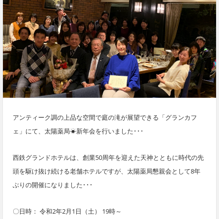
アンティーク調の上品な空間で庭の滝が展望できる「グランカフ
ェ」にて、太陽薬局☀新年会を行いました･･･
西鉄グランドホテルは、創業50周年を迎えた天神とともに時代の先
頭を駆け抜け続ける老舗ホテルですが、
太陽薬局懇親会として
8年
ぶりの開催になりました･･･
〇日時： 令和2年2月1日（土） 19時～