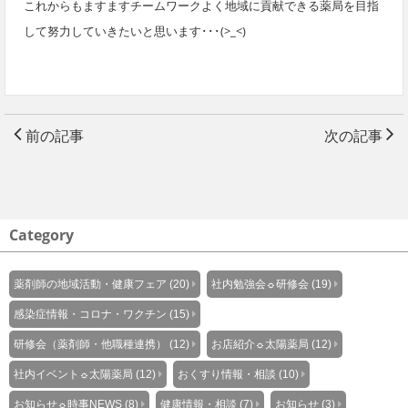
これからもますますチームワークよく地域に貢献できる薬局を目指
して努力していきたいと思います･･･(>_<)
前の記事
次の記事
Category
薬剤師の地域活動・健康フェア (20)
社内勉強会☼研修会 (19)
感染症情報・コロナ・ワクチン (15)
研修会（薬剤師・他職種連携） (12)
お店紹介☼太陽薬局 (12)
社内イベント☼太陽薬局 (12)
おくすり情報・相談 (10)
お知らせ☼時事NEWS (8)
健康情報・相談 (7)
お知らせ (3)