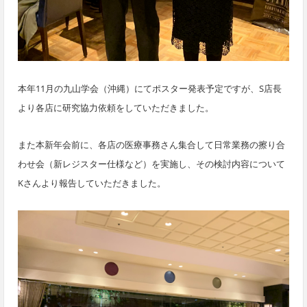
本年11月の九山学会（沖縄）にてポスター発表
予定ですが、
S店長
より
各店に研究協力依頼をしていただきました。
また本新年会前に、各店の医療事務さん集合して日常業務の擦り合
わせ
会
（新レジスター仕様など）を実施し、その検討内容について
Kさんより報告
していただきました。