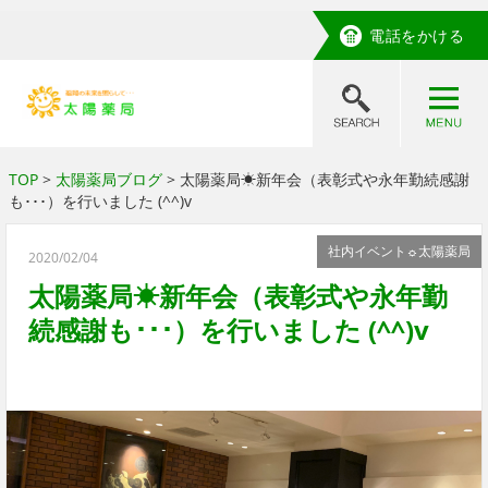
電話をかける
TOP
>
太陽薬局ブログ
> 太陽薬局☀新年会（表彰式や永年勤続感謝
も･･･）を行いました (^^)v
社内イベント☼太陽薬局
2020/02/04
太陽薬局☀新年会（表彰式や永年勤
続感謝も･･･）を行いました (^^)v