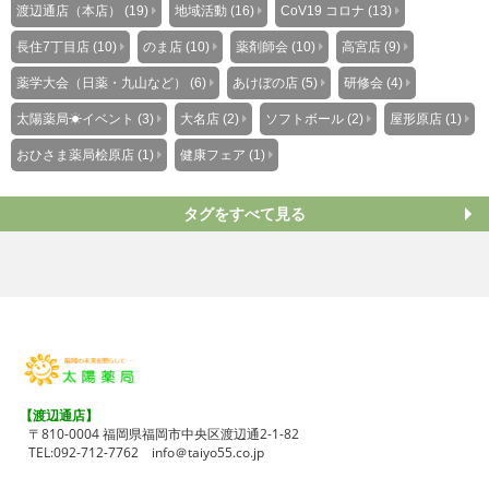
渡辺通店（本店） (19)
地域活動 (16)
CoV19 コロナ (13)
長住7丁目店 (10)
のま店 (10)
薬剤師会 (10)
高宮店 (9)
薬学大会（日薬・九山など） (6)
あけぼの店 (5)
研修会 (4)
太陽薬局☀イベント (3)
大名店 (2)
ソフトボール (2)
屋形原店 (1)
おひさま薬局桧原店 (1)
健康フェア (1)
タグをすべて見る
【渡辺通店】
〒810-0004 福岡県福岡市中央区渡辺通2-1-82
TEL:
092-712-7762
info＠taiyo55.co.jp