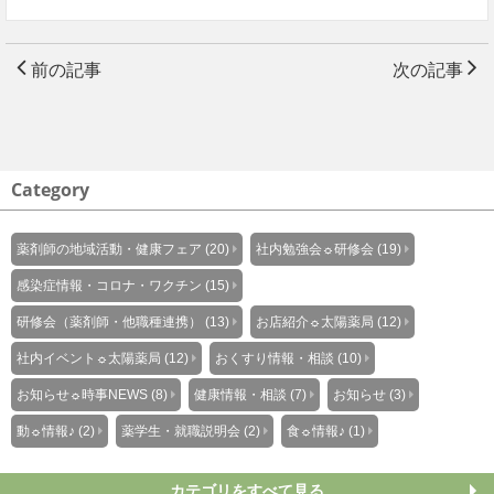
前の記事
次の記事
Category
薬剤師の地域活動・健康フェア (20)
社内勉強会☼研修会 (19)
感染症情報・コロナ・ワクチン (15)
研修会（薬剤師・他職種連携） (13)
お店紹介☼太陽薬局 (12)
社内イベント☼太陽薬局 (12)
おくすり情報・相談 (10)
お知らせ☼時事NEWS (8)
健康情報・相談 (7)
お知らせ (3)
動☼情報♪ (2)
薬学生・就職説明会 (2)
食☼情報♪ (1)
カテゴリをすべて見る