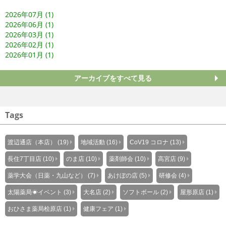
2026年07月 (1)
2026年06月 (1)
2026年03月 (1)
2026年02月 (1)
2026年01月 (1)
アーカイブをすべて見る
Tags
渡辺通店（本店） (19)
地域活動 (16)
CoV19 コロナ (13)
長住7丁目店 (10)
のま店 (10)
薬剤師会 (10)
高宮店 (9)
薬学大会（日薬・九山など） (7)
あけぼの店 (5)
研修会 (4)
太陽薬局☀イベント (3)
大名店 (2)
ソフトボール (2)
屋形原店 (1)
おひさま薬局桧原店 (1)
健康フェア (1)