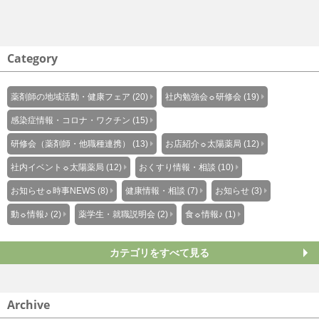
Category
薬剤師の地域活動・健康フェア (20)
社内勉強会☼研修会 (19)
感染症情報・コロナ・ワクチン (15)
研修会（薬剤師・他職種連携） (13)
お店紹介☼太陽薬局 (12)
社内イベント☼太陽薬局 (12)
おくすり情報・相談 (10)
お知らせ☼時事NEWS (8)
健康情報・相談 (7)
お知らせ (3)
動☼情報♪ (2)
薬学生・就職説明会 (2)
食☼情報♪ (1)
カテゴリをすべて見る
Archive