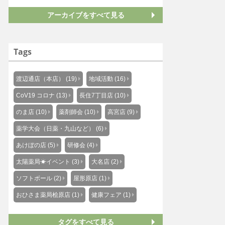
アーカイブをすべて見る
Tags
渡辺通店（本店） (19)
地域活動 (16)
CoV19 コロナ (13)
長住7丁目店 (10)
のま店 (10)
薬剤師会 (10)
高宮店 (9)
薬学大会（日薬・九山など） (6)
あけぼの店 (5)
研修会 (4)
太陽薬局☀イベント (3)
大名店 (2)
ソフトボール (2)
屋形原店 (1)
おひさま薬局桧原店 (1)
健康フェア (1)
タグをすべて見る