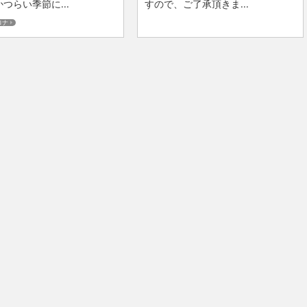
つらい季節に...
すので、ご了承頂きま...
ロナ