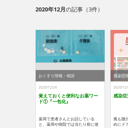
2020年12月
の記事（3件）
おくすり情報・相談
感染症
2020/12/24
2020/12/
覚えておくと便利なお薬ワー
感染症
ド①『一包化』
薬局で患者さんとお話している
風も随
と、薬局や病院では当たり前に使
めにド