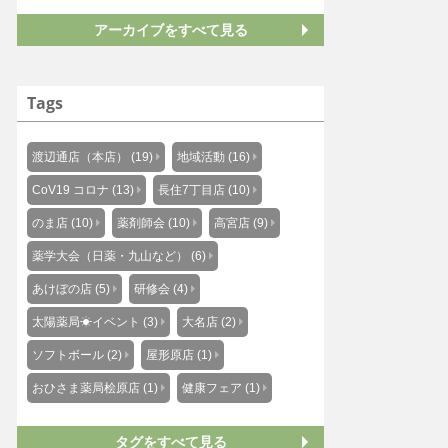
アーカイブをすべて見る
Tags
渡辺通店（本店） (19)
地域活動 (16)
CoV19 コロナ (13)
長住7丁目店 (10)
のま店 (10)
薬剤師会 (10)
高宮店 (9)
薬学大会（日薬・九山など） (6)
あけぼの店 (5)
研修会 (4)
太陽薬局☀イベント (3)
大名店 (2)
ソフトボール (2)
屋形原店 (1)
おひさま薬局桧原店 (1)
健康フェア (1)
タグをすべて見る