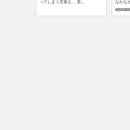
ってしまう言葉も、 患...
なかなか
CoV19 コ