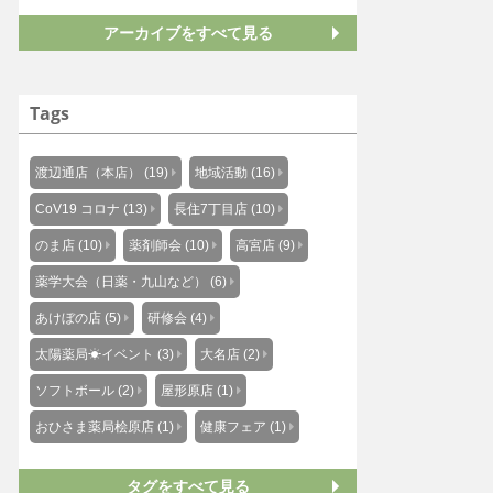
アーカイブをすべて見る
Tags
渡辺通店（本店） (19)
地域活動 (16)
CoV19 コロナ (13)
長住7丁目店 (10)
のま店 (10)
薬剤師会 (10)
高宮店 (9)
薬学大会（日薬・九山など） (6)
あけぼの店 (5)
研修会 (4)
太陽薬局☀イベント (3)
大名店 (2)
ソフトボール (2)
屋形原店 (1)
おひさま薬局桧原店 (1)
健康フェア (1)
タグをすべて見る