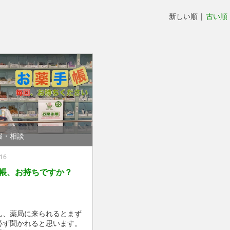
新しい順 |
古い順
報・相談
16
帳、お持ちですか？
ん、薬局に来られるとまず
必ず聞かれると思います。